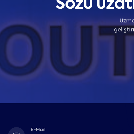
Sözü uzat
Uzman
gelişti
E-Mail