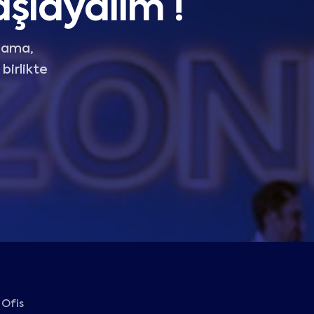
şlayalım !
nlama,
birlikte
Ofis