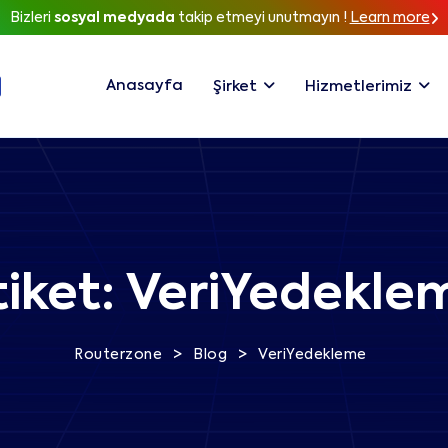
Bizleri
sosyal medyada
takip etmeyi unutmayın !
Learn more
Anasayfa
Şirket
Hizmetlerimiz
tiket:
VeriYedekle
>
>
Routerzone
Blog
VeriYedekleme